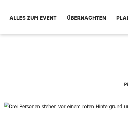
Zum Hauptinhalt springen
ALLES ZUM EVENT
ÜBERNACHTEN
PLA
dataCycle Detailansicht
P