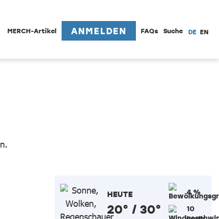
ANMELDEN
MERCH-Artikel
FAQs
Suche
DE
EN
n.
4 %
HEUTE
20° / 30°
10
km/h